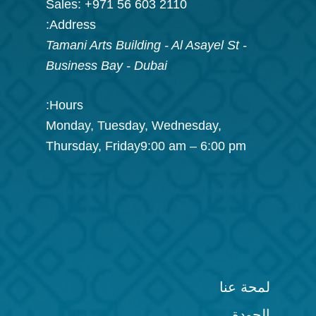
Sales:
+971 56 603 2110
Address:
Tamani Arts Building - Al Asayel St -
Business Bay
-
Dubai
Hours:
Monday, Tuesday, Wednesday,
Thursday, Friday
9:00 am – 6:00 pm
لمحة عنا
الجودة