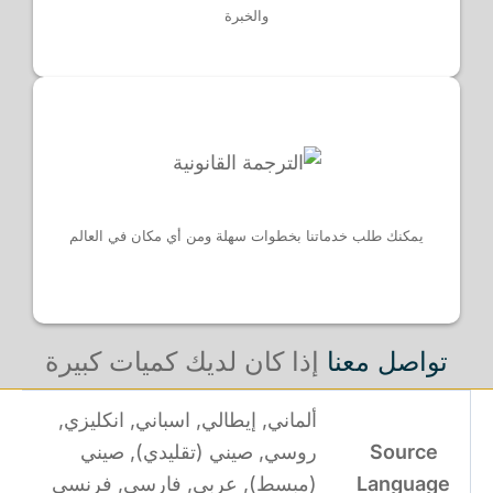
والخبرة
يمكنك طلب خدماتنا بخطوات سهلة ومن أي مكان في العالم
تواصل معنا
إذا كان لديك كميات كبيرة
ألماني, إيطالي, اسباني, انكليزي,
Source
روسي, صيني (تقليدي), صيني
Language
(مبسط), عربي, فارسي, فرنسي